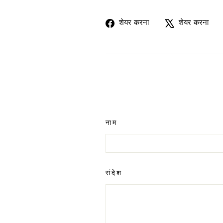
फेसबुक
X
शेयर करना
शेयर करना
पर
प
सांझा
ट्
करें
कर
नाम
संदेश