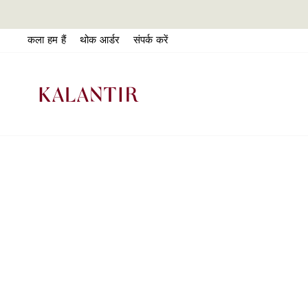
इसे
छोड़कर
कला हम हैं
थोक आर्डर
संपर्क करें
सामग्री
पर
बढ़ने
के
लिए