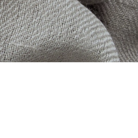
"बंद
करें
इन अप
(ईएससी)"