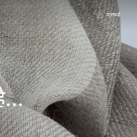
पासवर्ड
ै...