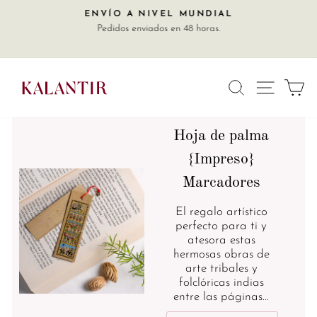
Ir
A
ENVÍO A NIVEL MUNDIAL
diapositivas
directamente
Pedidos enviados en 48 horas.
pausa
al
contenido
NAVE
BUSCAR
C
Hoja de palma
{Impreso}
Marcadores
El regalo artístico
perfecto para ti y
atesora estas
hermosas obras de
arte tribales y
folclóricas indias
entre las páginas...