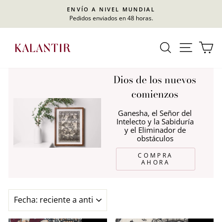
Ir
RA
ENVÍO A NIVEL MUNDIAL
directamente
Pedidos enviados en 48 horas.
diapositivas
al
pausa
contenido
BUSCAR
NAVEG
C
Dios de los nuevos
comienzos
Ganesha, el Señor del
Intelecto y la Sabiduría
y el Eliminador de
obstáculos
COMPRA
AHORA
ORDENAR